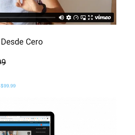
 Desde Cero
99
S$99.99