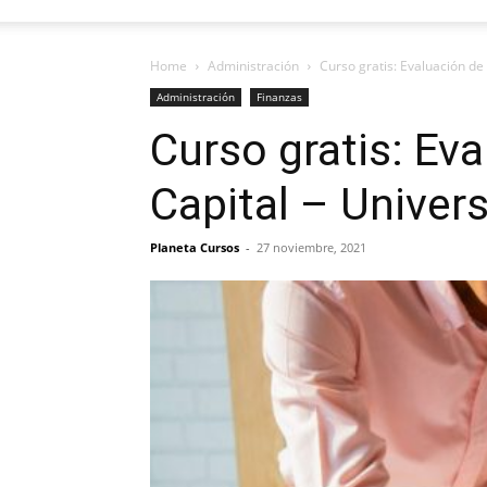
Home
Administración
Curso gratis: Evaluación d
Administración
Finanzas
Curso gratis: Ev
Capital – Unive
Planeta Cursos
-
27 noviembre, 2021