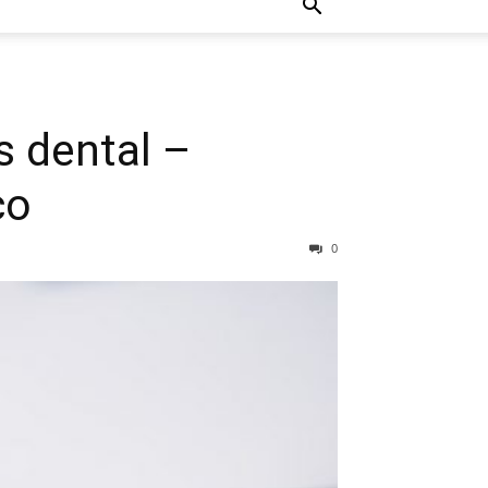
s dental –
co
0